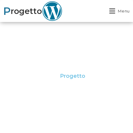
P
rogetto
Menu
Benvenuti
Benvenuti nel mio
Progetto
realizzato con
WordPress