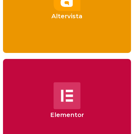
Scopri il servizio di hosting gratuito per WordPress
Altervista
Scopri Altervista
Scopri Elementor
Scopri Elementor, uno dei migliori Page Builder di
WordPress
Elementor
Scopri Elementor