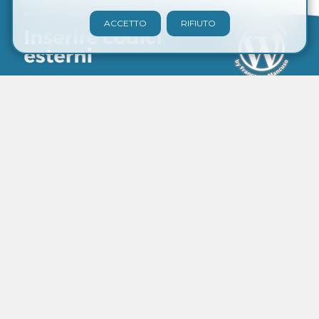
ACCETTO
RIFIUTO
Inserire codici esterni
Francesco
•
12 Nov 2021
•
Opzioni aggiuntive
VEDI TUTTO
Progetto WordPress