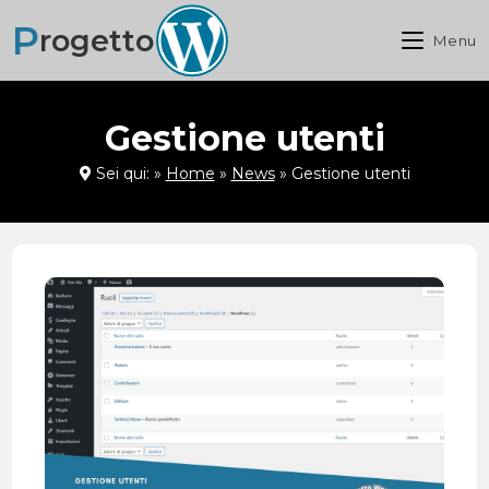
P
rogetto
Menu
Gestione utenti
Sei qui:
»
Home
»
News
»
Gestione utenti