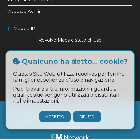
Accesso Admin
Mappa IP
RevolverMaps è stato chiuso
Qualcuno ha detto... cookie?
Ultime 24h
RevolverMaps è stato chiuso
Questo Sito Web utilizza i cookies per fornire
la miglior esperienza d'uso e navigazione.
Puoi trovare altre informazioni riguardo a
quali cookie vengono utilizzati o disabilitarli
nelle
impostazioni
.
È vietata la copia, la pubblicazione, la riproduzione e la
redistribuzione dei contenuti in qualsiasi modo o forma.
ACCETTO
RIFIUTO
Copyright © 2026
Progetto WordPress
| Realizzazione:
Francesco Mancuso